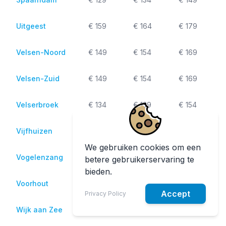
Uitgeest
€ 159
€ 164
€ 179
Velsen-Noord
€ 149
€ 154
€ 169
Velsen-Zuid
€ 149
€ 154
€ 169
Velserbroek
€ 134
€ 139
€ 154
Vijfhuizen
€ 129
€ 134
€ 146
We gebruiken cookies om een
Vogelenzang
€ 129
€ 134
€ 139
betere gebruikerservaring te
bieden.
Voorhout
€ 124
€ 129
€ 146
Accept
Privacy Policy
Wijk aan Zee
€ 149
€ 154
€ 169