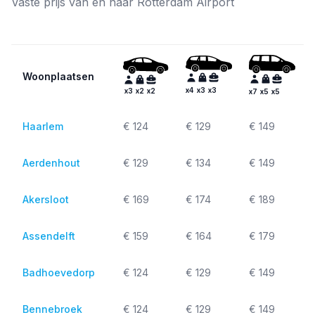
Vaste prijs van en naar Rotterdam Airport
Woonplaatsen
x
4
x
3
x
3
x
3
x
2
x
2
x
7
x
5
x
5
Haarlem
€ 124
€ 129
€ 149
Aerdenhout
€ 129
€ 134
€ 149
Akersloot
€ 169
€ 174
€ 189
Assendelft
€ 159
€ 164
€ 179
Badhoevedorp
€ 124
€ 129
€ 149
Bennebroek
€ 124
€ 129
€ 149