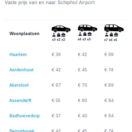
Vaste prijs van en naar Schiphol Airport
Woonplaatsen
x
4
x
3
x
3
x
3
x
2
x
2
x
7
x
5
x
5
Haarlem
€ 39
€ 42
€ 69
Aerdenhout
€ 42
€ 45
€ 74
Akersloot
€ 67
€ 70
€ 89
Assendelft
€ 55
€ 60
€ 84
Badhoevedorp
€ 37
€ 40
€ 64
Bennebroek
€ 42
€ 45
€ 74