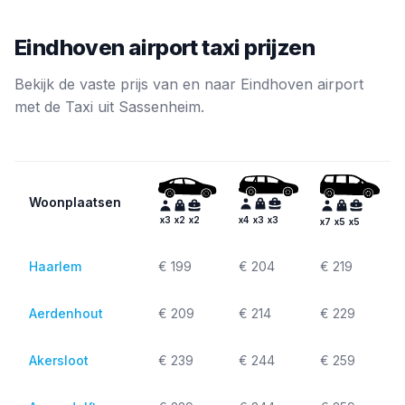
Eindhoven airport taxi prijzen
Bekijk de vaste prijs van en naar Eindhoven airport
met de Taxi uit Sassenheim.
Woonplaatsen
x
4
x
3
x
3
x
3
x
2
x
2
x
7
x
5
x
5
Haarlem
€ 199
€ 204
€ 219
Aerdenhout
€ 209
€ 214
€ 229
Akersloot
€ 239
€ 244
€ 259