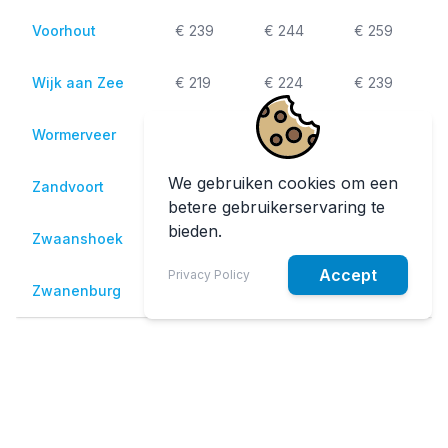
Voorhout
€ 239
€ 244
€ 259
Wijk aan Zee
€ 219
€ 224
€ 239
Wormerveer
€ 239
€ 244
€ 259
We gebruiken cookies om een
Zandvoort
€ 219
€ 224
€ 239
betere gebruikerservaring te
bieden.
Zwaanshoek
€ 209
€ 214
€ 229
Accept
Privacy Policy
Zwanenburg
€ 199
€ 204
€ 219