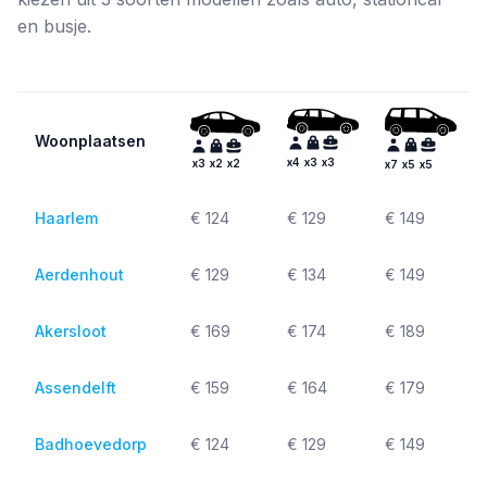
en busje.
Woonplaatsen
x
4
x
3
x
3
x
3
x
2
x
2
x
7
x
5
x
5
Haarlem
€ 124
€ 129
€ 149
Aerdenhout
€ 129
€ 134
€ 149
Akersloot
€ 169
€ 174
€ 189
Assendelft
€ 159
€ 164
€ 179
Badhoevedorp
€ 124
€ 129
€ 149