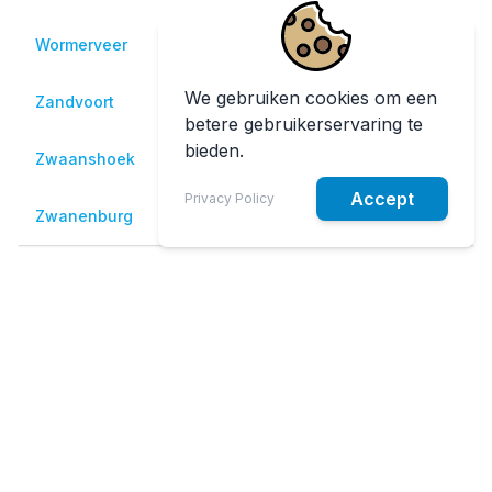
Wormerveer
€ 169
€ 174
€ 189
We gebruiken cookies om een
Zandvoort
€ 139
€ 144
€ 159
betere gebruikerservaring te
bieden.
Zwaanshoek
€ 124
€ 129
€ 146
Accept
Privacy Policy
Zwanenburg
€ 124
€ 129
€ 149
Veelgestelde vragen
Gelden er vaste prijzen voor Schiphol