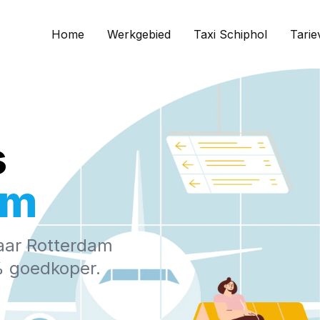
Home
Werkgebied
Taxi Schiphol
Tarie
s
am
aar Rotterdam
0% goedkoper.