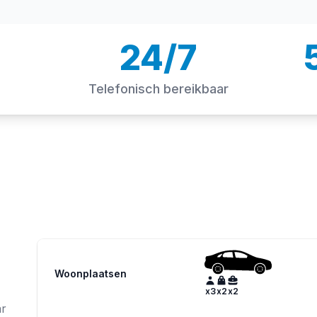
24/7
Telefonisch bereikbaar
Woonplaatsen
x
3
x
2
x
2
ar