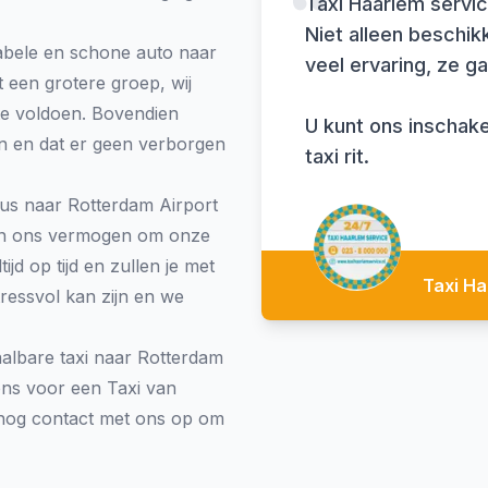
Taxi Haarlem servic
Niet alleen beschikke
abele en schone auto naar
veel ervaring, ze 
t een grotere groep, wij
te voldoen. Bovendien
U kunt ons inschake
jn en dat er geen verborgen
taxi rit.
ius naar Rotterdam Airport
e en ons vermogen om onze
ijd op tijd en zullen je met
Taxi Ha
tressvol kan zijn en we
albare taxi naar Rotterdam
 ons voor een Taxi van
nog contact met ons op om