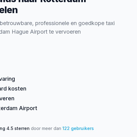
elen
 betrouwbare, professionele en goedkope taxi
rdam Hague Airport te vervoeren
varing
ard kosten
rveren
tterdam Airport
ing
4.5
sterren
door meer dan
122
gebruikers