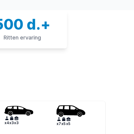
500 d.+
Ritten ervaring
x
4
x
3
x
3
x
7
x
5
x
5