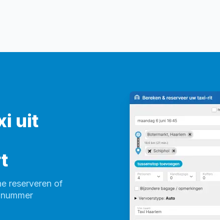
i uit
t
ne reserveren of
onnummer