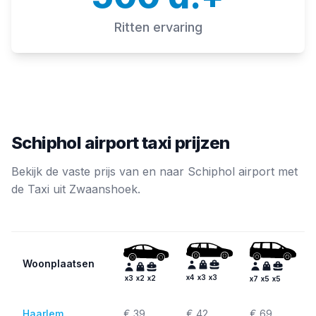
Ritten ervaring
Schiphol airport taxi prijzen
Bekijk de vaste prijs van en naar Schiphol airport met
de Taxi uit Zwaanshoek.
Woonplaatsen
x
4
x
3
x
3
x
3
x
2
x
2
x
7
x
5
x
5
Haarlem
€ 39
€ 42
€ 69