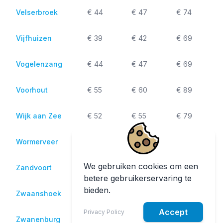
Velserbroek
€ 44
€ 47
€ 74
Vijfhuizen
€ 39
€ 42
€ 69
Vogelenzang
€ 44
€ 47
€ 69
Voorhout
€ 55
€ 60
€ 89
Wijk aan Zee
€ 52
€ 55
€ 79
Wormerveer
€ 65
€ 67
€ 89
We gebruiken cookies om een
Zandvoort
€ 59
€ 62
€ 79
betere gebruikerservaring te
bieden.
Zwaanshoek
€ 42
€ 45
€ 74
Accept
Privacy Policy
Zwanenburg
€ 39
€ 42
€ 69