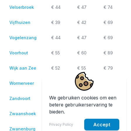
Velserbroek
€ 44
€ 47
€ 74
Vijfhuizen
€ 39
€ 42
€ 69
Vogelenzang
€ 44
€ 47
€ 69
Voorhout
€ 55
€ 60
€ 89
Wijk aan Zee
€ 52
€ 55
€ 79
Wormerveer
€ 65
€ 67
€ 89
We gebruiken cookies om een
Zandvoort
€ 59
€ 62
€ 79
betere gebruikerservaring te
bieden.
Zwaanshoek
€ 42
€ 45
€ 74
Accept
Privacy Policy
Zwanenburg
€ 39
€ 42
€ 69