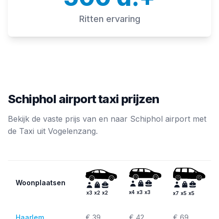
Ritten ervaring
Schiphol airport taxi prijzen
Bekijk de vaste prijs van en naar Schiphol airport met
de Taxi uit Vogelenzang.
Woonplaatsen
x
4
x
3
x
3
x
3
x
2
x
2
x
7
x
5
x
5
Haarlem
€ 39
€ 42
€ 69