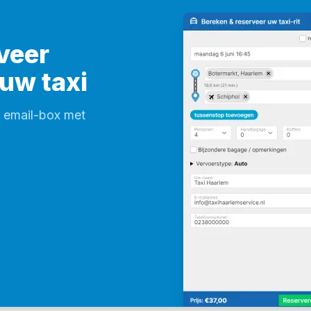
veer
 uw taxi
w email-box met