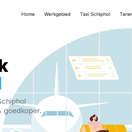
Home
Werkgebied
Taxi Schiphol
Tarie
k
l
Schiphol
0% goedkoper.