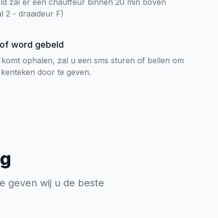
ld zal er een chauffeur binnen 20 min boven
al 2 - draaideur F)
 of word gebeld
 komt ophalen, zal u een sms sturen of bellen om
 kenteken door te geven.
ng
te geven wij u de beste