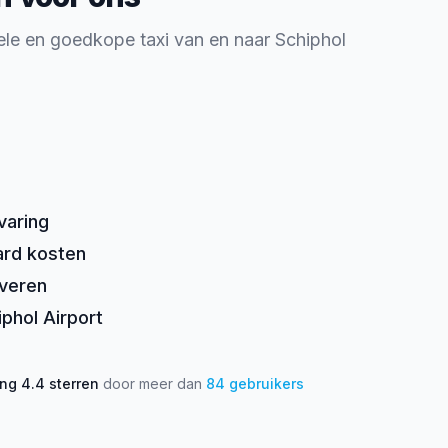
le en goedkope taxi van en naar Schiphol
varing
ard kosten
rveren
iphol Airport
ing
4.4
sterren
door meer dan
84
gebruikers