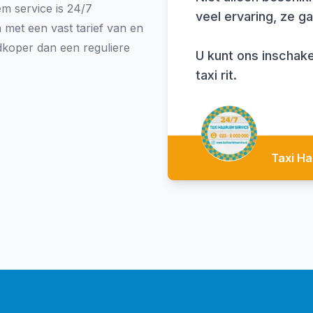
em service is 24/7
veel ervaring, ze 
n met een vast tarief van en
dkoper dan een reguliere
U kunt ons inschake
taxi rit.
Taxi Ha