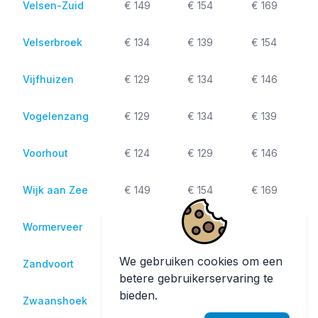
Velsen-Zuid
€ 149
€ 154
€ 169
Velserbroek
€ 134
€ 139
€ 154
Vijfhuizen
€ 129
€ 134
€ 146
Vogelenzang
€ 129
€ 134
€ 139
Voorhout
€ 124
€ 129
€ 146
Wijk aan Zee
€ 149
€ 154
€ 169
Wormerveer
€ 169
€ 174
€ 189
We gebruiken cookies om een
Zandvoort
€ 139
€ 144
€ 159
betere gebruikerservaring te
bieden.
Zwaanshoek
€ 124
€ 129
€ 146