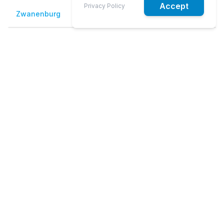
Accept
Privacy Policy
Zwanenburg
€ 124
€ 129
€ 149
Veelgestelde vragen
Gelden er vaste prijzen voor Schiphol
Airport?
Hoelaat moet ik de taxi reserveren naar
Schiphol Airport?