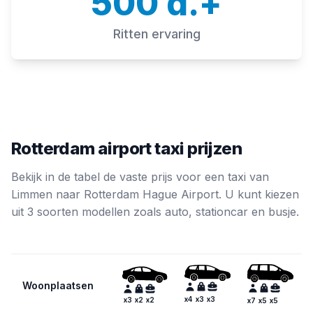
500 d.+
Ritten ervaring
Rotterdam airport taxi prijzen
Bekijk in de tabel de vaste prijs voor een taxi van
Limmen naar Rotterdam Hague Airport. U kunt kiezen
uit 3 soorten modellen zoals auto, stationcar en busje.
Woonplaatsen
x
4
x
3
x
3
x
3
x
2
x
2
x
7
x
5
x
5