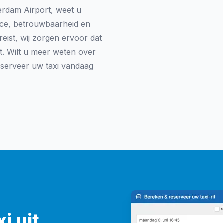
erdam Airport, weet u
ice, betrouwbaarheid en
reist, wij zorgen ervoor dat
. Wilt u meer weten over
eserveer uw taxi vandaag
i uit