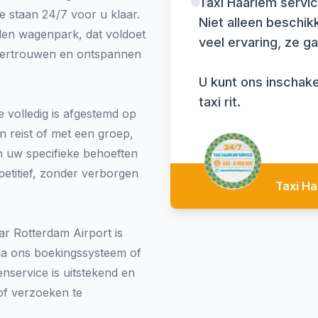
Taxi Haarlem servic
 staan 24/7 voor u klaar.
Niet alleen beschikke
en wagenpark, dat voldoet
veel ervaring, ze 
 vertrouwen en ontspannen
U kunt ons inschake
taxi rit.
e volledig is afgestemd op
n reist of met een groep,
n uw specifieke behoeften
petitief, zonder verborgen
Taxi Ha
ar Rotterdam Airport is
ia ons boekingssysteem of
nservice is uitstekend en
of verzoeken te