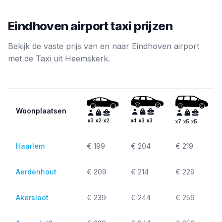
Eindhoven airport taxi prijzen
Bekijk de vaste prijs van en naar Eindhoven airport
met de Taxi uit Heemskerk.
Woonplaatsen
x
4
x
3
x
3
x
3
x
2
x
2
x
7
x
5
x
5
Haarlem
€ 199
€ 204
€ 219
Aerdenhout
€ 209
€ 214
€ 229
Akersloot
€ 239
€ 244
€ 259