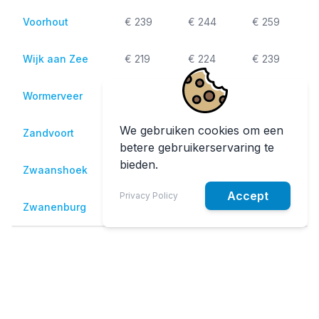
Voorhout
€ 239
€ 244
€ 259
Wijk aan Zee
€ 219
€ 224
€ 239
Wormerveer
€ 239
€ 244
€ 259
We gebruiken cookies om een
Zandvoort
€ 219
€ 224
€ 239
betere gebruikerservaring te
bieden.
Zwaanshoek
€ 209
€ 214
€ 229
Accept
Privacy Policy
Zwanenburg
€ 199
€ 204
€ 219