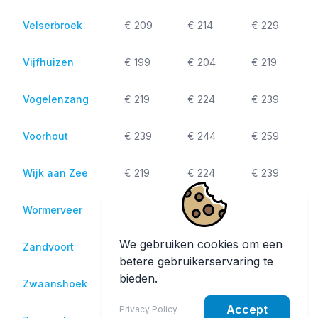
Velserbroek
€ 209
€ 214
€ 229
Vijfhuizen
€ 199
€ 204
€ 219
Vogelenzang
€ 219
€ 224
€ 239
Voorhout
€ 239
€ 244
€ 259
Wijk aan Zee
€ 219
€ 224
€ 239
Wormerveer
€ 239
€ 244
€ 259
We gebruiken cookies om een
Zandvoort
€ 219
€ 224
€ 239
betere gebruikerservaring te
bieden.
Zwaanshoek
€ 209
€ 214
€ 229
Accept
Privacy Policy