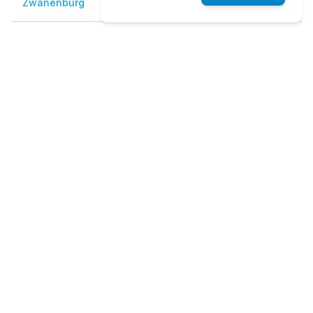
Zwanenburg
€ 199
€ 204
€ 219
Veelgestelde vragen
Gelden er vaste prijzen voor Schiphol
Airport?
Hoelaat moet ik de taxi reserveren naar
Schiphol Airport?