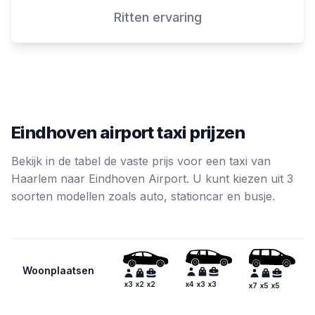
Ritten ervaring
Eindhoven airport taxi prijzen
Bekijk in de tabel de vaste prijs voor een taxi van
Haarlem naar Eindhoven Airport. U kunt kiezen uit 3
soorten modellen zoals auto, stationcar en busje.
Woonplaatsen
x
4
x
3
x
3
x
3
x
2
x
2
x
7
x
5
x
5