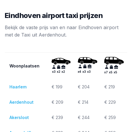
Eindhoven airport taxi prijzen
Bekijk de vaste prijs van en naar Eindhoven airport
met de Taxi uit Aerdenhout.
Woonplaatsen
x
4
x
3
x
3
x
3
x
2
x
2
x
7
x
5
x
5
Haarlem
€ 199
€ 204
€ 219
Aerdenhout
€ 209
€ 214
€ 229
Akersloot
€ 239
€ 244
€ 259