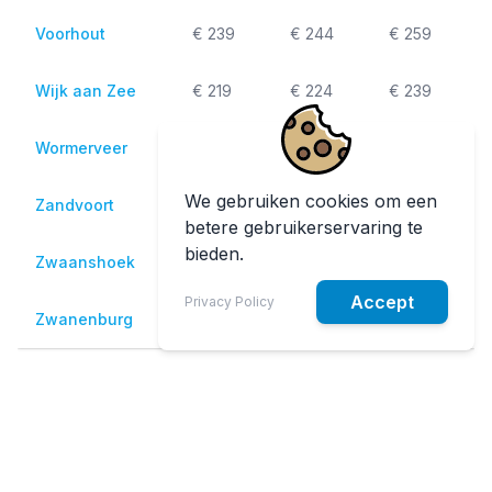
Voorhout
€ 239
€ 244
€ 259
Wijk aan Zee
€ 219
€ 224
€ 239
Wormerveer
€ 239
€ 244
€ 259
We gebruiken cookies om een
Zandvoort
€ 219
€ 224
€ 239
betere gebruikerservaring te
bieden.
Zwaanshoek
€ 209
€ 214
€ 229
Accept
Privacy Policy
Zwanenburg
€ 199
€ 204
€ 219