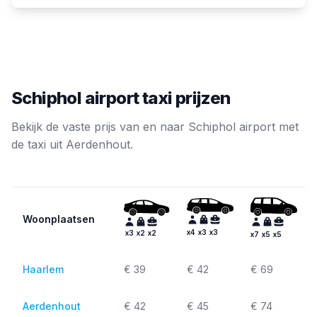
Schiphol airport taxi prijzen
Bekijk de vaste prijs van en naar Schiphol airport met
de taxi uit Aerdenhout.
Woonplaatsen
x
4
x
3
x
3
x
3
x
2
x
2
x
7
x
5
x
5
Haarlem
€ 39
€ 42
€ 69
Aerdenhout
€ 42
€ 45
€ 74