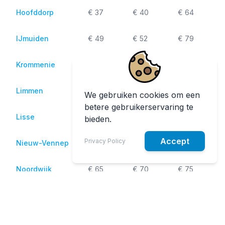
Hoofddorp
€ 37
€ 40
€ 64
IJmuiden
€ 49
€ 52
€ 79
Krommenie
€ 64
€ 67
€ 89
Limmen
€ 69
€ 72
€ 89
We gebruiken cookies om een
betere gebruikerservaring te
Lisse
€ 47
€ 50
€ 74
bieden.
Accept
Privacy Policy
Nieuw-Vennep
€ 44
€ 47
€ 74
Noordwijk
€ 65
€ 70
€ 75
Noordwijkerhout
€ 55
€ 60
€ 69
Overveen
€ 42
€ 45
€ 69